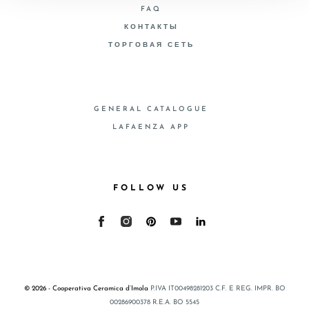
FAQ
КОНТАКТЫ
ТОРГОВАЯ СЕТЬ
GENERAL CATALOGUE
LAFAENZA APP
FOLLOW US
© 2026 - Cooperativa Ceramica d’Imola
P.IVA IT00498281203 C.F. E REG. IMPR. BO
00286900378 R.E.A. BO 5545