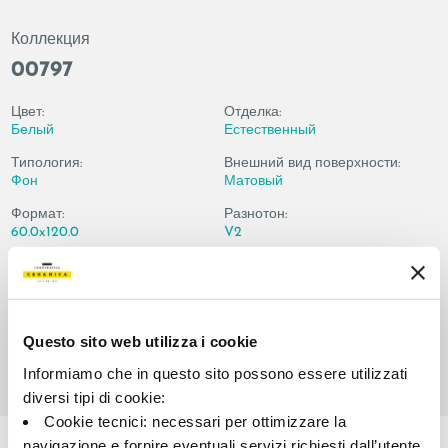
Коллекция
00797
Цвет:
Отделка:
Белый
Естественный
Типология:
Внешний вид поверхности:
Фон
Матовый
Формат:
Разнотон:
60.0x120.0
V2
Единица измерения:
MQ
Questo sito web utilizza i cookie
Informiamo che in questo sito possono essere utilizzati
diversi tipi di cookie:
Share:
Cookie tecnici: necessari per ottimizzare la
navigazione e fornire eventuali servizi richiesti dall’utente.