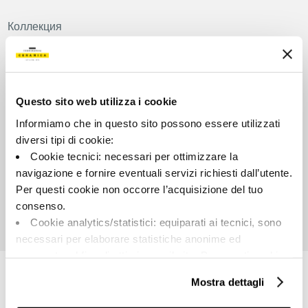
Коллекция
00797
Цвет:
Внешний вид поверхности:
Синий
Сатинированный
Questo sito web utilizza i cookie
Типология:
Разнотон:
Informiamo che in questo sito possono essere utilizzati
Фон
V2
diversi tipi di cookie:
Формат:
Единица измерения:
Cookie tecnici: necessari per ottimizzare la
60.0x120.0
MQ
navigazione e fornire eventuali servizi richiesti dall’utente.
Per questi cookie non occorre l’acquisizione del tuo
consenso.
Cookie analytics/statistici: equiparati ai tecnici, sono
necessari per elaborare statistiche anonime ed
Share:
aggregate, al fine di ottimizzare il sito. Per questi cookie
non occorre l’acquisizione del tuo consenso.
Mostra dettagli
Cookie di profilazione/marketing: sono utilizzati, solo
previo tuo consenso, per esaminare le tue abitudini di