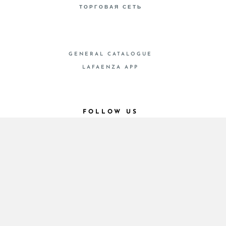
ТОРГОВАЯ СЕТЬ
GENERAL CATALOGUE
LAFAENZA APP
FOLLOW US
© 2026 - Cooperativa Ceramica d’Imola
P.IVA IT00498281203 C.F. E REG. IMPR. BO
00286900378 R.E.A. BO 5545
Privacy Policy
—
Cookie policy
—
Privacy preferences