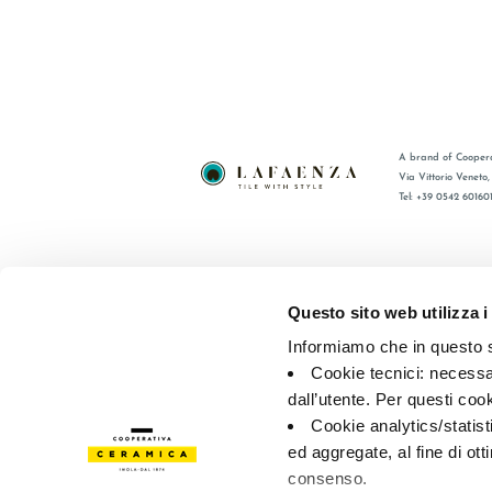
A brand of Coopera
Via Vittorio Veneto
Tel: +39 0542 60160
BRAND
FAQ
СЕРТИФИКАЦИЯ
КОНТАКТ
Questo sito web utilizza i
КОЛЛЕКЦИИ
ТОРГОВА
Informiamo che in questo si
Cookie tecnici: necessar
© 2026 - Cooperativa Ceramica d’Imola
P.IVA IT00498281203 
dall’utente. Per questi coo
Privacy Policy
—
Cookie policy
—
Privacy preferences
Cookie analytics/statist
ed aggregate, al fine di ott
consenso.