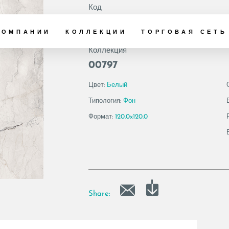
Код
186904 | AE CAM6
КОМПАНИИ
КОЛЛЕКЦИИ
ТОРГОВАЯ СЕТЬ
Коллекция
00797
Цвет:
Белый
Типология:
Фон
Формат:
120.0x120.0
Share: