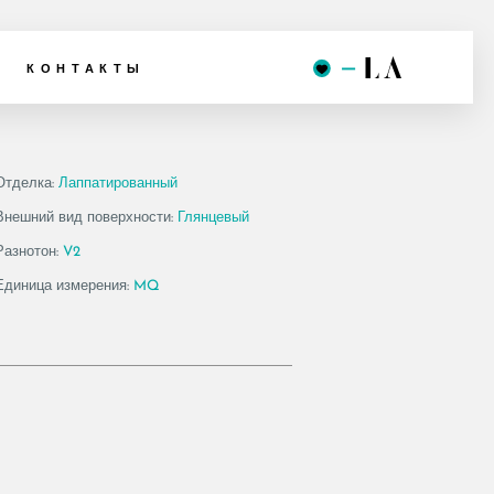
 120 LP
КОНТАКТЫ
Отделка:
Лаппатированный
Внешний вид поверхности:
Глянцевый
Разнотон:
V2
Единица измерения:
MQ