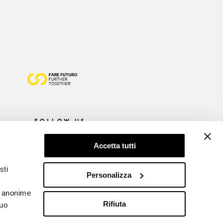
FOLLOW US
Accetta tutti
sti
Personalizza
he anonime
Rifiuta
tuo