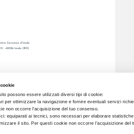
tiva Ceramica d’Imola
, 13 - 40026 Imola (BO)
1
GENERAL CATALOGUE
Ы
LAFAENZA APP
 cookie
Я СЕТЬ
to possono essere utilizzati diversi tipi di cookie:
i per ottimizzare la navigazione e fornire eventuali servizi richie
C.F. E REG. IMPR. BO 00286900378 R.E.A. BO 5545
kie non occorre l’acquisizione del tuo consenso.
ici: equiparati ai tecnici, sono necessari per elaborare statistic
imizzare il sito. Per questi cookie non occorre l’acquisizione del 