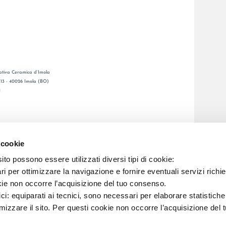
tiva Ceramica d’Imola
, 13 - 40026 Imola (BO)
1
GENERAL CATALOGUE
Ы
LAFAENZA APP
 cookie
Я СЕТЬ
to possono essere utilizzati diversi tipi di cookie:
i per ottimizzare la navigazione e fornire eventuali servizi richie
C.F. E REG. IMPR. BO 00286900378 R.E.A. BO 5545
kie non occorre l’acquisizione del tuo consenso.
ici: equiparati ai tecnici, sono necessari per elaborare statistic
imizzare il sito. Per questi cookie non occorre l’acquisizione del 