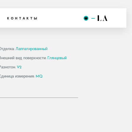
 120 LP
КОНТАКТЫ
Отделка:
Лаппатированный
Внешний вид поверхности:
Глянцевый
Разнотон:
V2
Единица измерения:
MQ