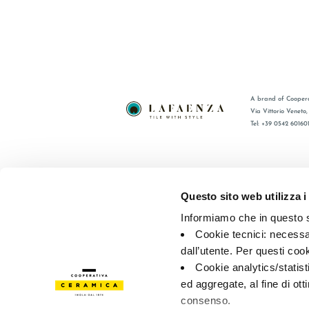
A brand of Coopera
Via Vittorio Veneto
Tel: +39 0542 60160
BRAND
FAQ
СЕРТИФИКАЦИЯ
КОНТАКТ
Questo sito web utilizza i
КОЛЛЕКЦИИ
ТОРГОВА
Informiamo che in questo si
Cookie tecnici: necessar
© 2026 - Cooperativa Ceramica d’Imola
P.IVA IT00498281203 
dall’utente. Per questi coo
Privacy Policy
—
Cookie policy
—
Privacy preferences
Cookie analytics/statist
ed aggregate, al fine di ott
consenso.