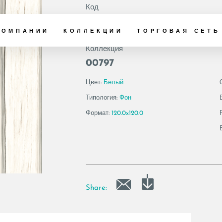
Код
186906 | AE ZEB6
КОМПАНИИ
КОЛЛЕКЦИИ
ТОРГОВАЯ СЕТЬ
Коллекция
00797
Цвет:
Белый
Типология:
Фон
Формат:
120.0x120.0
Share: