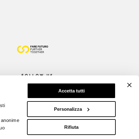
FOLLOW US
Accetta tutti
sti
Personalizza
he anonime
Rifiuta
tuo