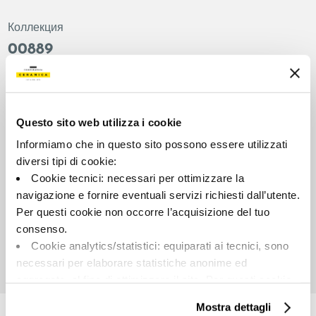
Коллекция
00889
Цвет:
Отделка:
Темно-серый
Естественный
Типология:
Внешний вид поверхности:
Questo sito web utilizza i cookie
Фон
Матовый
Informiamo che in questo sito possono essere utilizzati
Формат:
Разнотон:
diversi tipi di cookie:
90.0x90.0
V2
Cookie tecnici: necessari per ottimizzare la
Единица измерения:
navigazione e fornire eventuali servizi richiesti dall’utente.
MQ
Per questi cookie non occorre l’acquisizione del tuo
consenso.
Cookie analytics/statistici: equiparati ai tecnici, sono
necessari per elaborare statistiche anonime ed
aggregate, al fine di ottimizzare il sito. Per questi cookie
Share:
non occorre l’acquisizione del tuo consenso.
Mostra dettagli
Cookie di profilazione/marketing: sono utilizzati, solo