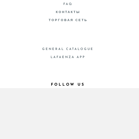
FAQ
КОНТАКТЫ
ТОРГОВАЯ СЕТЬ
GENERAL CATALOGUE
LAFAENZA APP
FOLLOW US
© 2026 - Cooperativa Ceramica d’Imola
P.IVA IT00498281203 C.F. E REG. IMPR. BO
00286900378 R.E.A. BO 5545