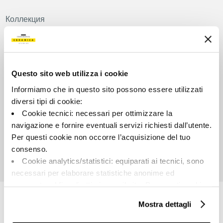
Коллекция
00887
Цвет:
Внешний вид поверхности:
Лесной орех
Сатинированный
Questo sito web utilizza i cookie
Типология:
Разнотон:
Informiamo che in questo sito possono essere utilizzati
Фон
V2
diversi tipi di cookie:
Формат:
Единица измерения:
Cookie tecnici: necessari per ottimizzare la
90.0x90.0
MQ
navigazione e fornire eventuali servizi richiesti dall’utente.
Per questi cookie non occorre l’acquisizione del tuo
consenso.
Cookie analytics/statistici: equiparati ai tecnici, sono
necessari per elaborare statistiche anonime ed
Share:
aggregate, al fine di ottimizzare il sito. Per questi cookie
non occorre l’acquisizione del tuo consenso.
Mostra dettagli
Cookie di profilazione/marketing: sono utilizzati, solo
previo tuo consenso, per esaminare le tue abitudini di