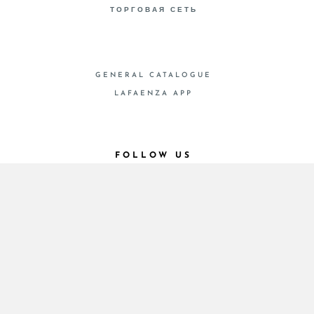
ТОРГОВАЯ СЕТЬ
GENERAL CATALOGUE
LAFAENZA APP
FOLLOW US
© 2026 - Cooperativa Ceramica d’Imola
P.IVA IT00498281203 C.F. E REG. IMPR. BO
00286900378 R.E.A. BO 5545
Privacy Policy
—
Cookie policy
—
Privacy preferences