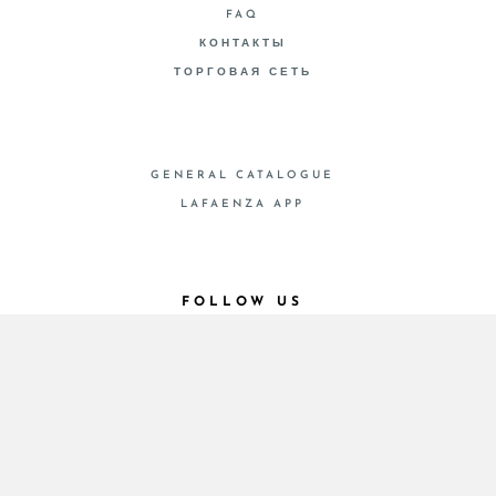
FAQ
КОНТАКТЫ
ТОРГОВАЯ СЕТЬ
GENERAL CATALOGUE
LAFAENZA APP
FOLLOW US
© 2026 - Cooperativa Ceramica d’Imola
P.IVA IT00498281203 C.F. E REG. IMPR. BO
00286900378 R.E.A. BO 5545