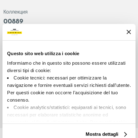
Коллекция
00889
Цвет:
Отделка:
Белый
Лаппатированный
Типология:
Внешний вид поверхности:
Questo sito web utilizza i cookie
Фон
Глянцевый
Informiamo che in questo sito possono essere utilizzati
Формат:
Разнотон:
diversi tipi di cookie:
60.0x120.0
V2
Cookie tecnici: necessari per ottimizzare la
Единица измерения:
navigazione e fornire eventuali servizi richiesti dall’utente.
MQ
Per questi cookie non occorre l’acquisizione del tuo
consenso.
Cookie analytics/statistici: equiparati ai tecnici, sono
necessari per elaborare statistiche anonime ed
aggregate, al fine di ottimizzare il sito. Per questi cookie
Share:
non occorre l’acquisizione del tuo consenso.
Mostra dettagli
Cookie di profilazione/marketing: sono utilizzati, solo