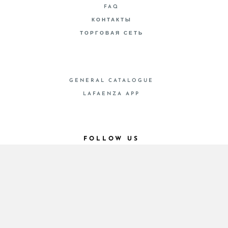
FAQ
КОНТАКТЫ
ТОРГОВАЯ СЕТЬ
GENERAL CATALOGUE
LAFAENZA APP
FOLLOW US
© 2026 - Cooperativa Ceramica d’Imola
P.IVA IT00498281203 C.F. E REG. IMPR. BO
00286900378 R.E.A. BO 5545