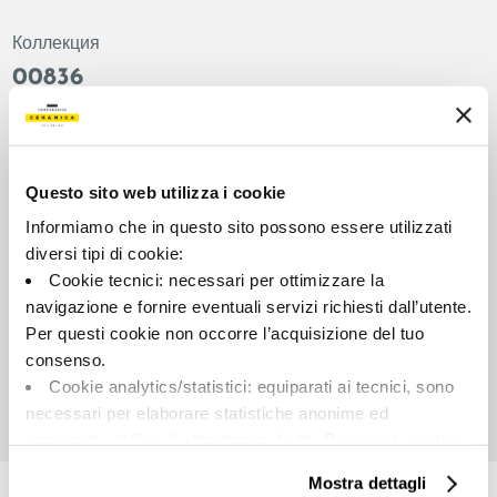
Коллекция
00836
Цвет:
Отделка:
Зеленый
Естественный
Типология:
Внешний вид поверхности:
Questo sito web utilizza i cookie
Декор
Матовый
Informiamo che in questo sito possono essere utilizzati
Формат:
Разнотон:
diversi tipi di cookie:
60.0x120.0
V2
Cookie tecnici: necessari per ottimizzare la
Единица измерения:
navigazione e fornire eventuali servizi richiesti dall’utente.
PZ
Per questi cookie non occorre l’acquisizione del tuo
consenso.
Cookie analytics/statistici: equiparati ai tecnici, sono
necessari per elaborare statistiche anonime ed
aggregate, al fine di ottimizzare il sito. Per questi cookie
Share:
non occorre l’acquisizione del tuo consenso.
Mostra dettagli
Cookie di profilazione/marketing: sono utilizzati, solo