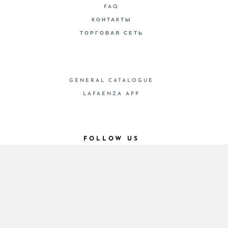
FAQ
КОНТАКТЫ
ТОРГОВАЯ СЕТЬ
GENERAL CATALOGUE
LAFAENZA APP
FOLLOW US
© 2026 - Cooperativa Ceramica d’Imola
P.IVA IT00498281203 C.F. E REG. IMPR. BO
00286900378 R.E.A. BO 5545