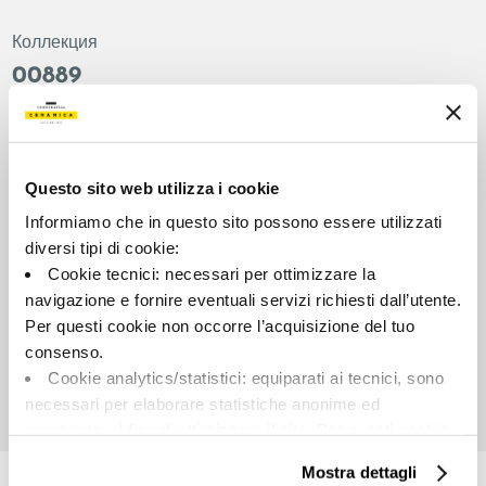
Коллекция
00889
Цвет:
Отделка:
Темно-серый
Естественный
Типология:
Внешний вид поверхности:
Questo sito web utilizza i cookie
Фон
Матовый
Informiamo che in questo sito possono essere utilizzati
Формат:
Разнотон:
diversi tipi di cookie:
60.0x60.0
V2
Cookie tecnici: necessari per ottimizzare la
Единица измерения:
navigazione e fornire eventuali servizi richiesti dall’utente.
MQ
Per questi cookie non occorre l’acquisizione del tuo
consenso.
Cookie analytics/statistici: equiparati ai tecnici, sono
necessari per elaborare statistiche anonime ed
aggregate, al fine di ottimizzare il sito. Per questi cookie
Share:
non occorre l’acquisizione del tuo consenso.
Mostra dettagli
Cookie di profilazione/marketing: sono utilizzati, solo