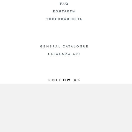
FAQ
КОНТАКТЫ
ТОРГОВАЯ СЕТЬ
GENERAL CATALOGUE
LAFAENZA APP
FOLLOW US
© 2026 - Cooperativa Ceramica d’Imola
P.IVA IT00498281203 C.F. E REG. IMPR. BO
00286900378 R.E.A. BO 5545