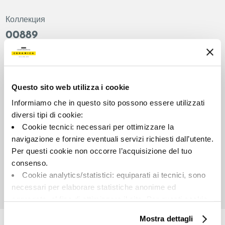
Коллекция
00889
Цвет:
Отделка:
Зеленый
Лаппатированный
Типология:
Внешний вид поверхности:
Questo sito web utilizza i cookie
Фон
Глянцевый
Informiamo che in questo sito possono essere utilizzati
Формат:
Разнотон:
diversi tipi di cookie:
120.0x120.0
V2
Cookie tecnici: necessari per ottimizzare la
Единица измерения:
navigazione e fornire eventuali servizi richiesti dall’utente.
MQ
Per questi cookie non occorre l’acquisizione del tuo
consenso.
Cookie analytics/statistici: equiparati ai tecnici, sono
necessari per elaborare statistiche anonime ed
aggregate, al fine di ottimizzare il sito. Per questi cookie
Share:
non occorre l’acquisizione del tuo consenso.
Mostra dettagli
Cookie di profilazione/marketing: sono utilizzati, solo