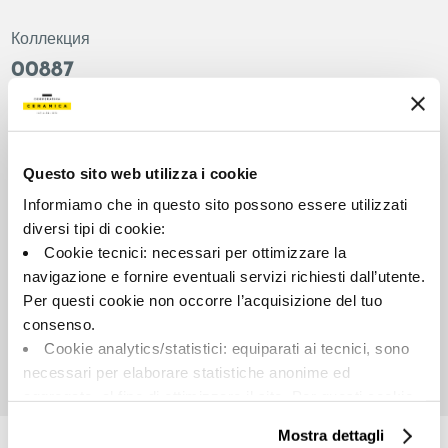
Коллекция
00887
Цвет:
Отделка:
Терракотовый
Естественный
Типология:
Внешний вид поверхности:
Questo sito web utilizza i cookie
Фон
Матовый
Informiamo che in questo sito possono essere utilizzati
Формат:
Разнотон:
diversi tipi di cookie:
60.0x60.0
V2
Cookie tecnici: necessari per ottimizzare la
Единица измерения:
navigazione e fornire eventuali servizi richiesti dall’utente.
MQ
Per questi cookie non occorre l’acquisizione del tuo
consenso.
Cookie analytics/statistici: equiparati ai tecnici, sono
necessari per elaborare statistiche anonime ed
aggregate, al fine di ottimizzare il sito. Per questi cookie
Share:
non occorre l’acquisizione del tuo consenso.
Mostra dettagli
Cookie di profilazione/marketing: sono utilizzati, solo