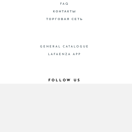
FAQ
КОНТАКТЫ
ТОРГОВАЯ СЕТЬ
GENERAL CATALOGUE
LAFAENZA APP
FOLLOW US
© 2026 - Cooperativa Ceramica d’Imola
P.IVA IT00498281203 C.F. E REG. IMPR. BO
00286900378 R.E.A. BO 5545