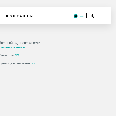
6 BT60LPM
КОНТАКТЫ
Внешний вид поверхности:
Сатинированный
Разнотон:
V2
Единица измерения:
PZ