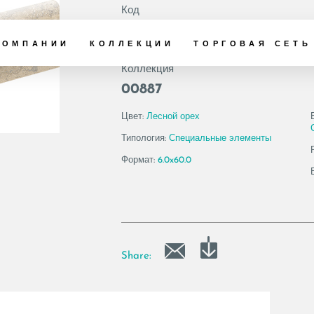
Код
188794 | TRA OB
КОМПАНИИ
КОЛЛЕКЦИИ
ТОРГОВАЯ СЕТЬ
Коллекция
00887
Цвет:
Лесной орех
Типология:
Специальные элементы
Формат:
6.0x60.0
Share: