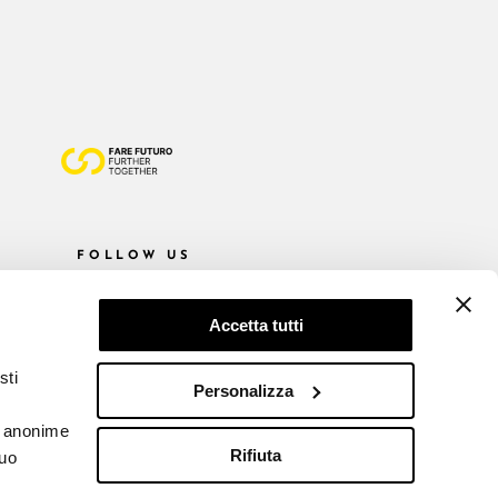
FOLLOW US
Accetta tutti
sti
Personalizza
he anonime
Rifiuta
tuo