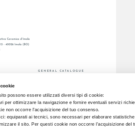
tiva Ceramica d’Imola
, 13 - 40026 Imola (BO)
1
GENERAL CATALOGUE
Ы
LAFAENZA APP
 cookie
Я СЕТЬ
to possono essere utilizzati diversi tipi di cookie:
C.F. E REG. IMPR. BO 00286900378 R.E.A. BO 5545
i per ottimizzare la navigazione e fornire eventuali servizi richie
kie non occorre l’acquisizione del tuo consenso.
ici: equiparati ai tecnici, sono necessari per elaborare statistic
imizzare il sito. Per questi cookie non occorre l’acquisizione del 