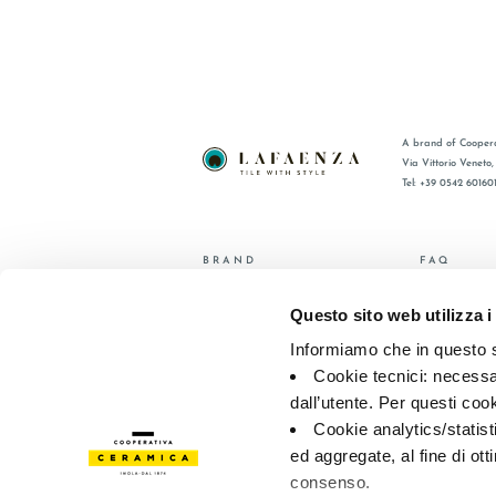
A brand of Coopera
Via Vittorio Veneto
Tel: +39 0542 60160
BRAND
FAQ
СЕРТИФИКАЦИЯ
КОНТАКТ
Questo sito web utilizza i
КОЛЛЕКЦИИ
ТОРГОВА
Informiamo che in questo si
© 2026 - Cooperativa Ceramica d’Imola
P.IVA IT00498281203 
Cookie tecnici: necessar
Privacy Policy
—
Cookie policy
—
Privacy preferences
dall’utente. Per questi coo
Cookie analytics/statist
ed aggregate, al fine di ott
consenso.