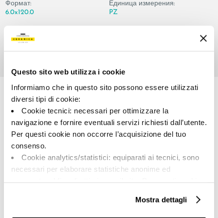
Формат:
Единица измерения:
6.0x120.0
PZ
Questo sito web utilizza i cookie
Share:
Informiamo che in questo sito possono essere utilizzati
diversi tipi di cookie:
Cookie tecnici: necessari per ottimizzare la
navigazione e fornire eventuali servizi richiesti dall’utente.
Per questi cookie non occorre l’acquisizione del tuo
consenso.
Cookie analytics/statistici: equiparati ai tecnici, sono
necessari per elaborare statistiche anonime ed
A brand of Cooperativa Ceramica d’Imola
aggregate, al fine di ottimizzare il sito. Per questi cookie
Via Vittorio Veneto, 13 - 40026 Imola (BO)
non occorre l’acquisizione del tuo consenso.
Tel: +39 0542 601601
Mostra dettagli
Cookie di profilazione/marketing: sono utilizzati, solo
previo tuo consenso, per esaminare le tue abitudini di