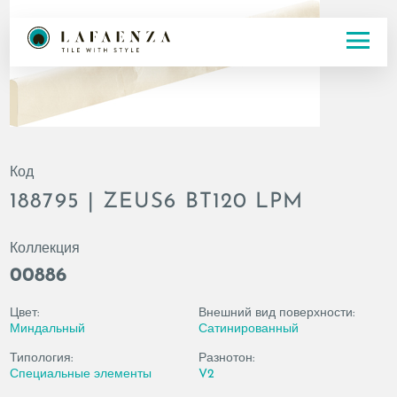
Код
188795 | ZEUS6 BT120 LPM
Коллекция
00886
Цвет:
Внешний вид поверхности:
Миндальный
Сатинированный
Типология:
Разнотон:
Специальные элементы
V2