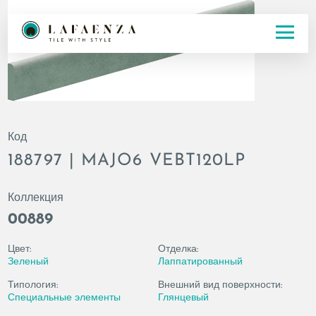
Код
188797 | MAJO6 VEBT120LP
Коллекция
00889
Цвет:
Отделка:
Зеленый
Лаппатированный
Типология:
Внешний вид поверхности:
Специальные элементы
Глянцевый