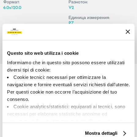
Формат:
Разнотон:
6.0x120.0
V2
Единица измерения:
PZ
Questo sito web utilizza i cookie
Informiamo che in questo sito possono essere utilizzati
Share:
diversi tipi di cookie:
Cookie tecnici: necessari per ottimizzare la
navigazione e fornire eventuali servizi richiesti dall’utente.
Per questi cookie non occorre l’acquisizione del tuo
consenso.
Cookie analytics/statistici: equiparati ai tecnici, sono
necessari per elaborare statistiche anonime ed
aggregate, al fine di ottimizzare il sito. Per questi cookie
A brand of Cooperativa Ceramica d’Imola
non occorre l’acquisizione del tuo consenso.
Mostra dettagli
Via Vittorio Veneto, 13 - 40026 Imola (BO)
Cookie di profilazione/marketing: sono utilizzati, solo