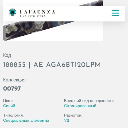
Код
188855 | AE AGA6BT120LPM
Коллекция
00797
Цвет:
Внешний вид поверхности:
Синий
Сатинированный
Типология:
Разнотон:
Специальные элементы
V2