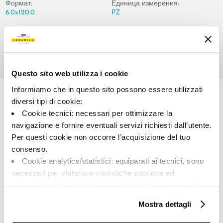
Формат:
Единица измерения:
6.0x120.0
PZ
Questo sito web utilizza i cookie
Share:
Informiamo che in questo sito possono essere utilizzati
diversi tipi di cookie:
Cookie tecnici: necessari per ottimizzare la
navigazione e fornire eventuali servizi richiesti dall’utente.
Per questi cookie non occorre l’acquisizione del tuo
consenso.
Cookie analytics/statistici: equiparati ai tecnici, sono
necessari per elaborare statistiche anonime ed
A brand of Cooperativa Ceramica d’Imola
aggregate, al fine di ottimizzare il sito. Per questi cookie
Via Vittorio Veneto, 13 - 40026 Imola (BO)
non occorre l’acquisizione del tuo consenso.
Tel: +39 0542 601601
Mostra dettagli
Cookie di profilazione/marketing: sono utilizzati, solo
previo tuo consenso, per esaminare le tue abitudini di