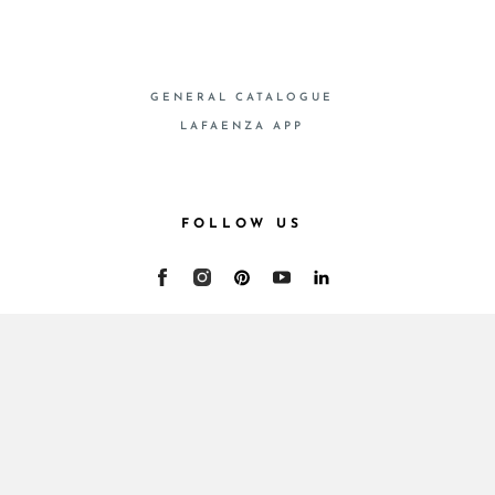
GENERAL CATALOGUE
LAFAENZA APP
FOLLOW US
© 2026 - Cooperativa Ceramica d’Imola
P.IVA IT00498281203 C.F. E REG. IMPR. BO
00286900378 R.E.A. BO 5545
Privacy Policy
—
Cookie policy
—
Privacy preferences