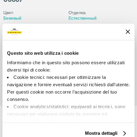
00887
Цвет:
Отделка:
Бежевый
Естественный
Типология:
Внешний вид поверхности:
Специальные элементы
Матовый
Формат:
Разнотон:
90.0x90.0
V2
Questo sito web utilizza i cookie
Единица измерения:
Informiamo che in questo sito possono essere utilizzati
PZ
diversi tipi di cookie:
Cookie tecnici: necessari per ottimizzare la
navigazione e fornire eventuali servizi richiesti dall’utente.
Per questi cookie non occorre l’acquisizione del tuo
consenso.
Share:
Cookie analytics/statistici: equiparati ai tecnici, sono
necessari per elaborare statistiche anonime ed
aggregate, al fine di ottimizzare il sito. Per questi cookie
non occorre l’acquisizione del tuo consenso.
Mostra dettagli
Cookie di profilazione/marketing: sono utilizzati, solo