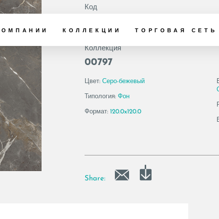
Код
191515 | AE COL6
КОМПАНИИ
КОЛЛЕКЦИИ
ТОРГОВАЯ СЕТЬ
Коллекция
00797
Цвет:
Серо-бежевый
Типология:
Фон
Формат:
120.0x120.0
Share: