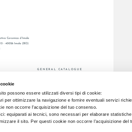
tiva Ceramica d’Imola
, 13 - 40026 Imola (BO)
1
GENERAL CATALOGUE
Ы
LAFAENZA APP
 cookie
Я СЕТЬ
to possono essere utilizzati diversi tipi di cookie:
C.F. E REG. IMPR. BO 00286900378 R.E.A. BO 5545
i per ottimizzare la navigazione e fornire eventuali servizi richie
kie non occorre l’acquisizione del tuo consenso.
ici: equiparati ai tecnici, sono necessari per elaborare statistic
imizzare il sito. Per questi cookie non occorre l’acquisizione del 