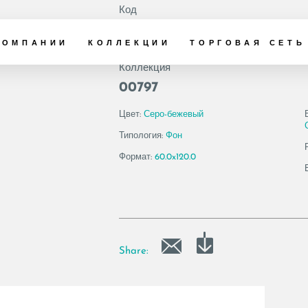
Код
191519 | AE COL6
КОМПАНИИ
КОЛЛЕКЦИИ
ТОРГОВАЯ СЕТЬ
Коллекция
00797
Цвет:
Серо-бежевый
Типология:
Фон
Формат:
60.0x120.0
Share: