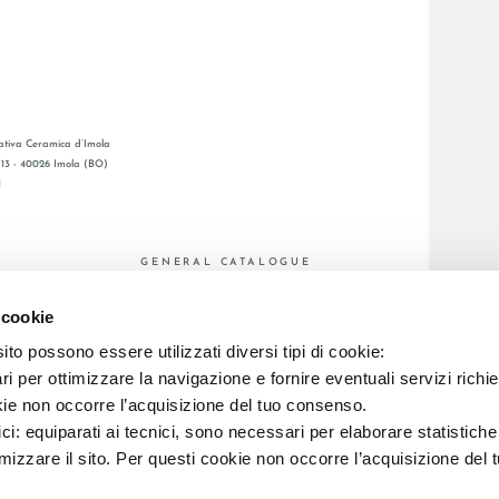
tiva Ceramica d’Imola
, 13 - 40026 Imola (BO)
1
GENERAL CATALOGUE
Ы
LAFAENZA APP
 cookie
Я СЕТЬ
to possono essere utilizzati diversi tipi di cookie:
C.F. E REG. IMPR. BO 00286900378 R.E.A. BO 5545
i per ottimizzare la navigazione e fornire eventuali servizi richie
kie non occorre l’acquisizione del tuo consenso.
ici: equiparati ai tecnici, sono necessari per elaborare statistic
imizzare il sito. Per questi cookie non occorre l’acquisizione del 