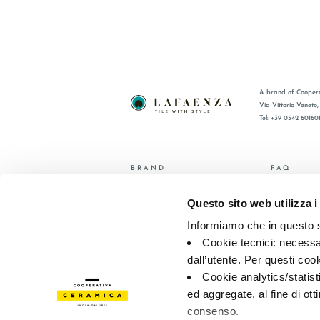
A brand of Coopera
Via Vittorio Veneto
Tel: +39 0542 60160
BRAND
FAQ
СЕРТИФИКАЦИЯ
КОНТАКТ
Questo sito web utilizza i
КОЛЛЕКЦИИ
ТОРГОВА
Informiamo che in questo si
© 2026 - Cooperativa Ceramica d’Imola
P.IVA IT00498281203 
Cookie tecnici: necessar
Privacy Policy
—
Cookie policy
—
Privacy preferences
dall’utente. Per questi coo
Cookie analytics/statist
ed aggregate, al fine di ott
consenso.