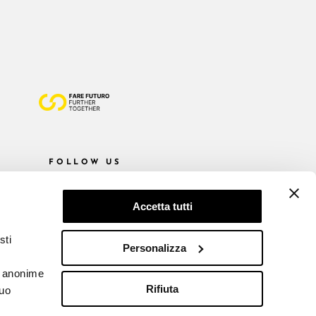
FOLLOW US
Accetta tutti
sti
Personalizza
he anonime
Rifiuta
tuo