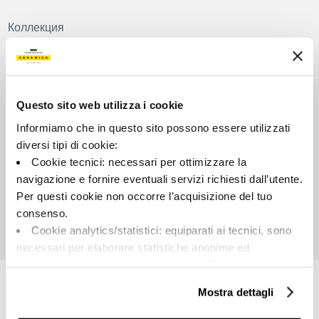
Коллекция
00797
Цвет:
Внешний вид поверхности:
Зеленый
Сатинированный
Questo sito web utilizza i cookie
Типология:
Разнотон:
Informiamo che in questo sito possono essere utilizzati
Фон
V2
diversi tipi di cookie:
Формат:
Единица измерения:
Cookie tecnici: necessari per ottimizzare la
60.0x120.0
MQ
navigazione e fornire eventuali servizi richiesti dall’utente.
Per questi cookie non occorre l’acquisizione del tuo
consenso.
Cookie analytics/statistici: equiparati ai tecnici, sono
necessari per elaborare statistiche anonime ed
Share:
aggregate, al fine di ottimizzare il sito. Per questi cookie
non occorre l’acquisizione del tuo consenso.
Mostra dettagli
Cookie di profilazione/marketing: sono utilizzati, solo
previo tuo consenso, per esaminare le tue abitudini di