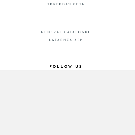
ТОРГОВАЯ СЕТЬ
GENERAL CATALOGUE
LAFAENZA APP
FOLLOW US
© 2026 - Cooperativa Ceramica d’Imola
P.IVA IT00498281203 C.F. E REG. IMPR. BO
00286900378 R.E.A. BO 5545
Privacy Policy
—
Cookie policy
—
Privacy preferences