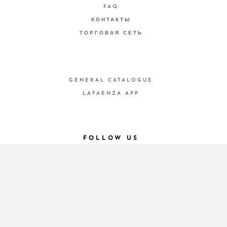
FAQ
КОНТАКТЫ
ТОРГОВАЯ СЕТЬ
GENERAL CATALOGUE
LAFAENZA APP
FOLLOW US
© 2026 - Cooperativa Ceramica d’Imola
P.IVA IT00498281203 C.F. E REG. IMPR. BO
00286900378 R.E.A. BO 5545