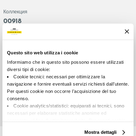
Коллекция
00918
Цвет:
Отделка:
Белый
Естественный
Типология:
Внешний вид поверхности:
Questo sito web utilizza i cookie
Фон
Матовый
Informiamo che in questo sito possono essere utilizzati
Формат:
Разнотон:
diversi tipi di cookie:
90.0x90.0
V2
Cookie tecnici: necessari per ottimizzare la
Единица измерения:
navigazione e fornire eventuali servizi richiesti dall’utente.
MQ
Per questi cookie non occorre l’acquisizione del tuo
consenso.
Cookie analytics/statistici: equiparati ai tecnici, sono
necessari per elaborare statistiche anonime ed
aggregate, al fine di ottimizzare il sito. Per questi cookie
Share:
non occorre l’acquisizione del tuo consenso.
Mostra dettagli
Cookie di profilazione/marketing: sono utilizzati, solo