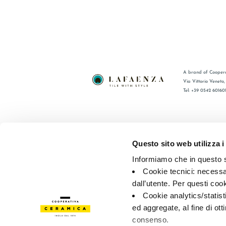
A brand of Coopera
Via Vittorio Veneto
Tel: +39 0542 60160
BRAND
FAQ
СЕРТИФИКАЦИЯ
КОНТАКТ
Questo sito web utilizza i
КОЛЛЕКЦИИ
ТОРГОВА
Informiamo che in questo si
Cookie tecnici: necessar
© 2026 - Cooperativa Ceramica d’Imola
P.IVA IT00498281203 
dall’utente. Per questi coo
Privacy Policy
—
Cookie policy
—
Privacy preferences
Cookie analytics/statist
ed aggregate, al fine di ott
consenso.