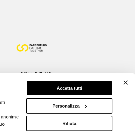
FOLLOW US
Accetta tutti
sti
Personalizza
he anonime
Rifiuta
tuo