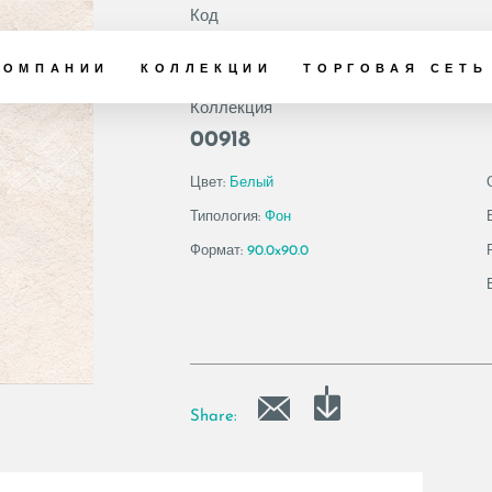
Код
193275 | BLANCO
КОМПАНИИ
КОЛЛЕКЦИИ
ТОРГОВАЯ СЕТЬ
Коллекция
00918
Цвет:
Белый
Типология:
Фон
Формат:
90.0x90.0
Share: