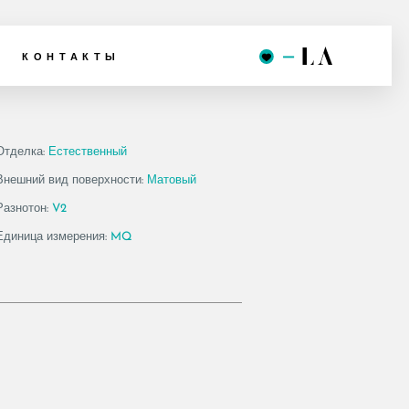
 90W ASRM
КОНТАКТЫ
Отделка:
Естественный
Внешний вид поверхности:
Матовый
Разнотон:
V2
Единица измерения:
MQ