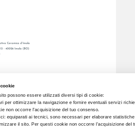
tiva Ceramica d’Imola
, 13 - 40026 Imola (BO)
1
GENERAL CATALOGUE
Ы
LAFAENZA APP
 cookie
Я СЕТЬ
to possono essere utilizzati diversi tipi di cookie:
i per ottimizzare la navigazione e fornire eventuali servizi richie
C.F. E REG. IMPR. BO 00286900378 R.E.A. BO 5545
kie non occorre l’acquisizione del tuo consenso.
ici: equiparati ai tecnici, sono necessari per elaborare statistic
imizzare il sito. Per questi cookie non occorre l’acquisizione del 