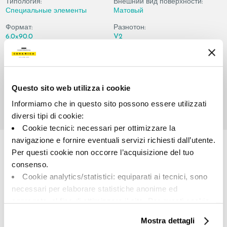
Типология:
Внешний вид поверхности:
Специальные элементы
Матовый
Формат:
Разнотон:
6.0x90.0
V2
Единица измерения:
PZ
Questo sito web utilizza i cookie
Informiamo che in questo sito possono essere utilizzati
diversi tipi di cookie:
Cookie tecnici: necessari per ottimizzare la
Share:
navigazione e fornire eventuali servizi richiesti dall’utente.
Per questi cookie non occorre l’acquisizione del tuo
consenso.
Cookie analytics/statistici: equiparati ai tecnici, sono
necessari per elaborare statistiche anonime ed
aggregate, al fine di ottimizzare il sito. Per questi cookie
non occorre l’acquisizione del tuo consenso.
Mostra dettagli
Cookie di profilazione/marketing: sono utilizzati, solo