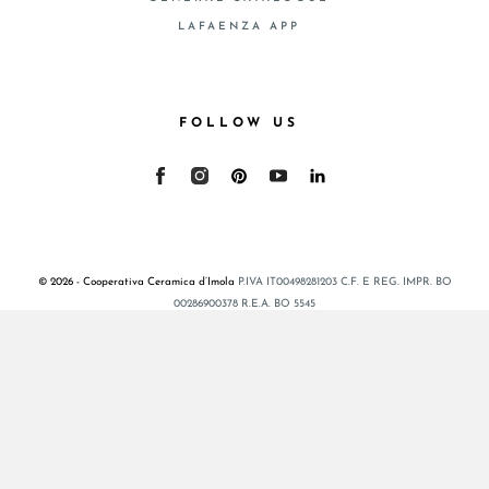
LAFAENZA APP
FOLLOW US
© 2026 - Cooperativa Ceramica d’Imola
P.IVA IT00498281203 C.F. E REG. IMPR. BO
00286900378 R.E.A. BO 5545
Privacy Policy
—
Cookie policy
—
Privacy preferences