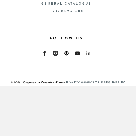
GENERAL CATALOGUE
LAFAENZA APP
FOLLOW US
© 2026 - Cooperativa Ceramica d’Imola
P.IVA IT00498281203 C.F. E REG. IMPR. BO
00286900378 R.E.A. BO 5545
Privacy Policy
—
Cookie policy
—
Privacy preferences