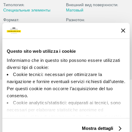
Типология:
Внешний вид поверхности:
Специальные элементы
Матовый
Формат:
Разнотон:
6.0x60.0
V2
Единица измерения:
PZ
Questo sito web utilizza i cookie
Informiamo che in questo sito possono essere utilizzati
diversi tipi di cookie:
Cookie tecnici: necessari per ottimizzare la
Share:
navigazione e fornire eventuali servizi richiesti dall’utente.
Per questi cookie non occorre l’acquisizione del tuo
consenso.
Cookie analytics/statistici: equiparati ai tecnici, sono
necessari per elaborare statistiche anonime ed
aggregate, al fine di ottimizzare il sito. Per questi cookie
non occorre l’acquisizione del tuo consenso.
Mostra dettagli
Cookie di profilazione/marketing: sono utilizzati, solo