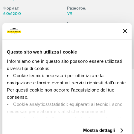
Формат:
Разнотон:
6.0x120.0
V2
Единица измерения:
PZ
Questo sito web utilizza i cookie
Informiamo che in questo sito possono essere utilizzati
Share:
diversi tipi di cookie:
Cookie tecnici: necessari per ottimizzare la
navigazione e fornire eventuali servizi richiesti dall’utente.
Per questi cookie non occorre l’acquisizione del tuo
consenso.
Cookie analytics/statistici: equiparati ai tecnici, sono
necessari per elaborare statistiche anonime ed
aggregate, al fine di ottimizzare il sito. Per questi cookie
non occorre l’acquisizione del tuo consenso.
Mostra dettagli
A brand of Cooperativa Ceramica d’Imola
Cookie di profilazione/marketing: sono utilizzati, solo