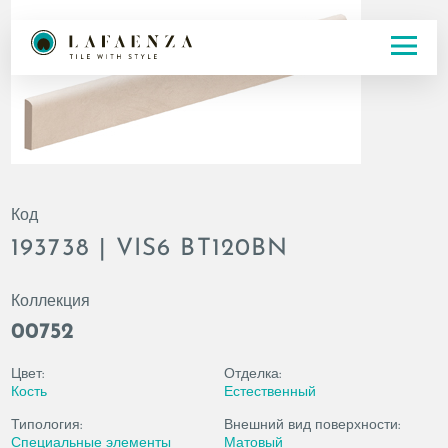
Код
193738 | VIS6 BT120BN
Коллекция
00752
Цвет:
Отделка:
Кость
Естественный
Типология:
Внешний вид поверхности:
Специальные элементы
Матовый