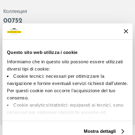
Коллекция
00752
Цвет:
Отделка:
Румяна
Естественный
Типология:
Внешний вид поверхности:
Questo sito web utilizza i cookie
Фон
Матовый
Informiamo che in questo sito possono essere utilizzati
Формат:
Разнотон:
diversi tipi di cookie:
30.0x30.0
V2
Cookie tecnici: necessari per ottimizzare la
Единица измерения:
navigazione e fornire eventuali servizi richiesti dall’utente.
MQ
Per questi cookie non occorre l’acquisizione del tuo
consenso.
Cookie analytics/statistici: equiparati ai tecnici, sono
necessari per elaborare statistiche anonime ed
aggregate, al fine di ottimizzare il sito. Per questi cookie
Share:
non occorre l’acquisizione del tuo consenso.
Mostra dettagli
Cookie di profilazione/marketing: sono utilizzati, solo