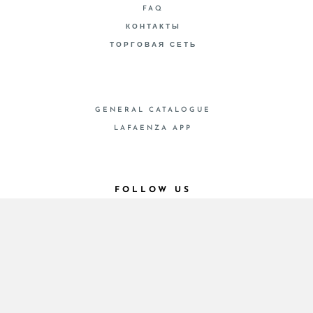
FAQ
КОНТАКТЫ
ТОРГОВАЯ СЕТЬ
GENERAL CATALOGUE
LAFAENZA APP
FOLLOW US
© 2026 - Cooperativa Ceramica d’Imola
P.IVA IT00498281203 C.F. E REG. IMPR. BO
00286900378 R.E.A. BO 5545