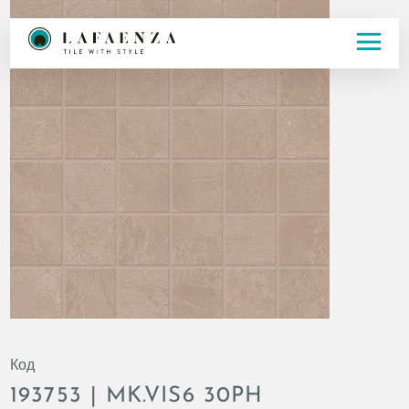
Код
193753 | MK.VIS6 30PH