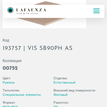
Код
193757 | VIS SB90PH AS
Коллекция
00752
Цвет:
Отделка:
Румяна
Естественный
Типология:
Внешний вид поверхности:
Специальные элементы
Матовый
Формат:
Разнотон: