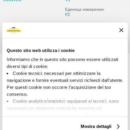
90.0x90.0
V2
Единица измерения:
PZ
Questo sito web utilizza i cookie
Share:
Informiamo che in questo sito possono essere utilizzati
diversi tipi di cookie:
Cookie tecnici: necessari per ottimizzare la
navigazione e fornire eventuali servizi richiesti dall’utente.
Per questi cookie non occorre l’acquisizione del tuo
consenso.
Cookie analytics/statistici: equiparati ai tecnici, sono
necessari per elaborare statistiche anonime ed
A brand of Cooperativa Ceramica d’Imola
aggregate, al fine di ottimizzare il sito. Per questi cookie
Via Vittorio Veneto, 13 - 40026 Imola (BO)
non occorre l’acquisizione del tuo consenso.
Tel: +39 0542 601601
Mostra dettagli
Cookie di profilazione/marketing: sono utilizzati, solo