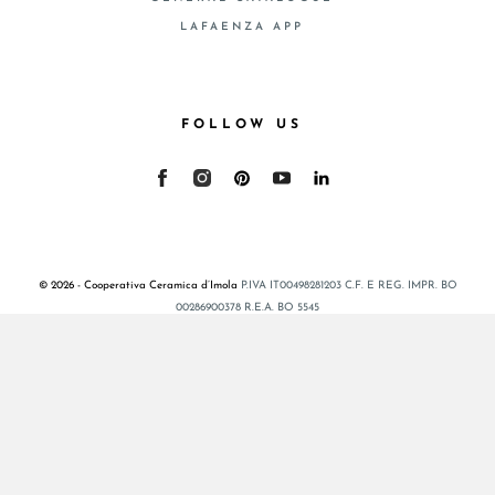
LAFAENZA APP
FOLLOW US
© 2026 - Cooperativa Ceramica d’Imola
P.IVA IT00498281203 C.F. E REG. IMPR. BO
00286900378 R.E.A. BO 5545
Privacy Policy
—
Cookie policy
—
Privacy preferences