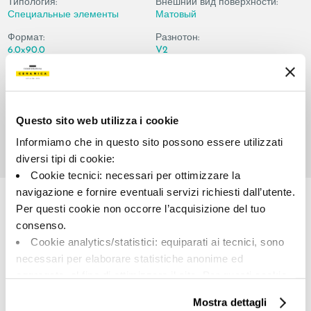
Типология:
Внешний вид поверхности:
Специальные элементы
Матовый
Формат:
Разнотон:
6.0x90.0
V2
Единица измерения:
PZ
Questo sito web utilizza i cookie
Informiamo che in questo sito possono essere utilizzati
diversi tipi di cookie:
Cookie tecnici: necessari per ottimizzare la
Share:
navigazione e fornire eventuali servizi richiesti dall’utente.
Per questi cookie non occorre l’acquisizione del tuo
consenso.
Cookie analytics/statistici: equiparati ai tecnici, sono
necessari per elaborare statistiche anonime ed
aggregate, al fine di ottimizzare il sito. Per questi cookie
non occorre l’acquisizione del tuo consenso.
Mostra dettagli
Cookie di profilazione/marketing: sono utilizzati, solo