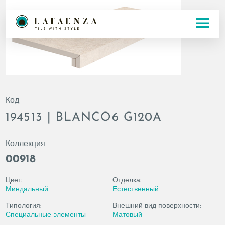
Код
194513 | BLANCO6 G120A
Коллекция
00918
Цвет:
Отделка:
Миндальный
Естественный
Типология:
Внешний вид поверхности:
Специальные элементы
Матовый