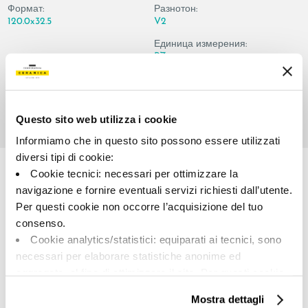
Формат:
Разнотон:
120.0x32.5
V2
Единица измерения:
PZ
Questo sito web utilizza i cookie
Informiamo che in questo sito possono essere utilizzati
Share:
diversi tipi di cookie:
Cookie tecnici: necessari per ottimizzare la
navigazione e fornire eventuali servizi richiesti dall’utente.
Per questi cookie non occorre l’acquisizione del tuo
consenso.
Cookie analytics/statistici: equiparati ai tecnici, sono
necessari per elaborare statistiche anonime ed
aggregate, al fine di ottimizzare il sito. Per questi cookie
non occorre l’acquisizione del tuo consenso.
A brand of Cooperativa Ceramica d’Imola
Mostra dettagli
Via Vittorio Veneto, 13 - 40026 Imola (BO)
Cookie di profilazione/marketing: sono utilizzati, solo