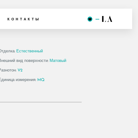
120
КОНТАКТЫ
Отделка:
Естественный
Внешний вид поверхности:
Матовый
Разнотон:
V2
Единица измерения:
MQ