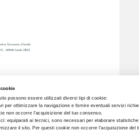
tiva Ceramica d’Imola
, 13 - 40026 Imola (BO)
1
GENERAL CATALOGUE
Ы
LAFAENZA APP
 cookie
Я СЕТЬ
to possono essere utilizzati diversi tipi di cookie:
i per ottimizzare la navigazione e fornire eventuali servizi richie
C.F. E REG. IMPR. BO 00286900378 R.E.A. BO 5545
kie non occorre l’acquisizione del tuo consenso.
ici: equiparati ai tecnici, sono necessari per elaborare statistic
imizzare il sito. Per questi cookie non occorre l’acquisizione del 