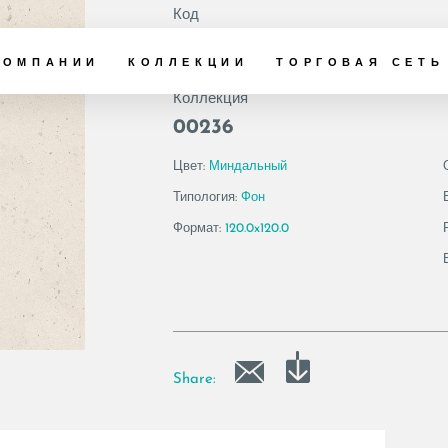
Код
200296 | SHELL6 
КОМПАНИИ
КОЛЛЕКЦИИ
ТОРГОВАЯ СЕТЬ
Коллекция
00236
Цвет:
Миндальный
Типология:
Фон
Формат:
120.0x120.0
Share: