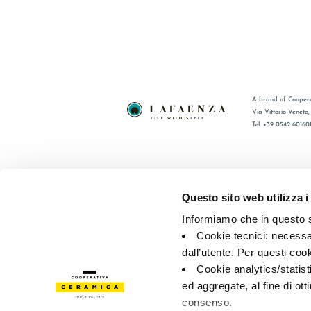
A brand of Coopera
Via Vittorio Veneto
Tel: +39 0542 60160
BRAND
FAQ
СЕРТИФИКАЦИЯ
КОНТАКТ
Questo sito web utilizza i
КОЛЛЕКЦИИ
ТОРГОВА
Informiamo che in questo si
Cookie tecnici: necessar
© 2026 - Cooperativa Ceramica d’Imola
P.IVA IT00498281203 
dall’utente. Per questi coo
Privacy Policy
—
Cookie policy
—
Privacy preferences
Cookie analytics/statist
ed aggregate, al fine di ott
consenso.