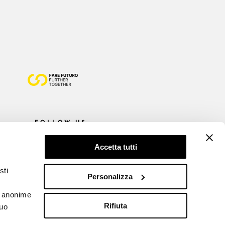
FOLLOW US
Accetta tutti
sti
Personalizza
he anonime
Rifiuta
tuo