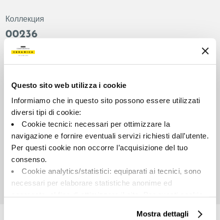
Коллекция
00236
Цвет:
Отделка:
Грейдж
Естественный
Типология:
Внешний вид поверхности:
Questo sito web utilizza i cookie
Фон
Матовый
Informiamo che in questo sito possono essere utilizzati
Формат:
Разнотон:
diversi tipi di cookie:
90.0x90.0
V2
Cookie tecnici: necessari per ottimizzare la
Единица измерения:
navigazione e fornire eventuali servizi richiesti dall’utente.
MQ
Per questi cookie non occorre l’acquisizione del tuo
consenso.
Cookie analytics/statistici: equiparati ai tecnici, sono
necessari per elaborare statistiche anonime ed
aggregate, al fine di ottimizzare il sito. Per questi cookie
Share:
non occorre l’acquisizione del tuo consenso.
Mostra dettagli
Cookie di profilazione/marketing: sono utilizzati, solo