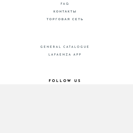
FAQ
КОНТАКТЫ
ТОРГОВАЯ СЕТЬ
GENERAL CATALOGUE
LAFAENZA APP
FOLLOW US
© 2026 - Cooperativa Ceramica d’Imola
P.IVA IT00498281203 C.F. E REG. IMPR. BO
00286900378 R.E.A. BO 5545