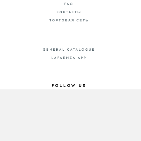
FAQ
КОНТАКТЫ
ТОРГОВАЯ СЕТЬ
GENERAL CATALOGUE
LAFAENZA APP
FOLLOW US
© 2026 - Cooperativa Ceramica d’Imola
P.IVA IT00498281203 C.F. E REG. IMPR. BO
00286900378 R.E.A. BO 5545