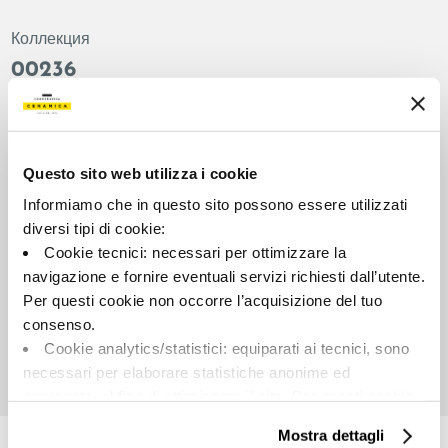
Коллекция
00236
Цвет:
Отделка:
Миндальный
Естественный
Типология:
Внешний вид поверхности:
Questo sito web utilizza i cookie
Фон
Матовый
Informiamo che in questo sito possono essere utilizzati
Формат:
Разнотон:
diversi tipi di cookie:
90.0x90.0
V2
Cookie tecnici: necessari per ottimizzare la
Единица измерения:
navigazione e fornire eventuali servizi richiesti dall’utente.
MQ
Per questi cookie non occorre l’acquisizione del tuo
consenso.
Cookie analytics/statistici: equiparati ai tecnici, sono
necessari per elaborare statistiche anonime ed
aggregate, al fine di ottimizzare il sito. Per questi cookie
Share:
non occorre l’acquisizione del tuo consenso.
Mostra dettagli
Cookie di profilazione/marketing: sono utilizzati, solo