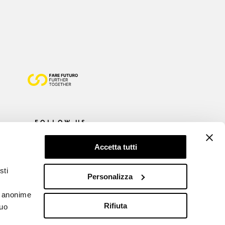
FOLLOW US
Accetta tutti
sti
Personalizza
he anonime
Rifiuta
tuo