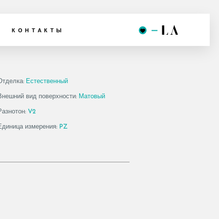
G120
КОНТАКТЫ
Отделка:
Естественный
Внешний вид поверхности:
Матовый
Разнотон:
V2
Единица измерения:
PZ