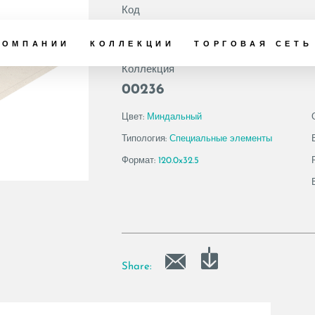
Код
200554 | SHELL6 
КОМПАНИИ
КОЛЛЕКЦИИ
ТОРГОВАЯ СЕТЬ
Коллекция
00236
Цвет:
Миндальный
Типология:
Специальные элементы
Формат:
120.0x32.5
Share: