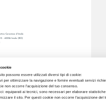
tiva Ceramica d’Imola
, 13 - 40026 Imola (BO)
1
GENERAL CATALOGUE
Ы
LAFAENZA APP
 cookie
Я СЕТЬ
to possono essere utilizzati diversi tipi di cookie:
i per ottimizzare la navigazione e fornire eventuali servizi richie
C.F. E REG. IMPR. BO 00286900378 R.E.A. BO 5545
kie non occorre l’acquisizione del tuo consenso.
ici: equiparati ai tecnici, sono necessari per elaborare statistic
imizzare il sito. Per questi cookie non occorre l’acquisizione del 