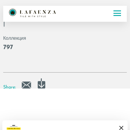
Код
|
Коллекция
797
Share: