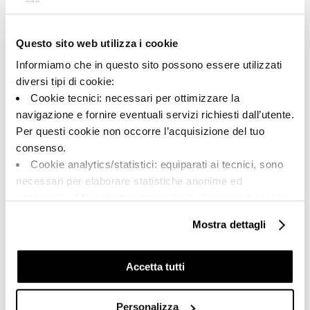
Questo sito web utilizza i cookie
A brand of Cooperativa Ceramica d’Imola
Via Vittorio Veneto, 13 - 40026 Imola (BO)
Informiamo che in questo sito possono essere utilizzati
Tel: +39 0542 601601
diversi tipi di cookie:
Cookie tecnici: necessari per ottimizzare la
navigazione e fornire eventuali servizi richiesti dall’utente.
Per questi cookie non occorre l’acquisizione del tuo
BRAND
consenso.
СЕРТИФИКАЦИЯ
Cookie analytics/statistici: equiparati ai tecnici, sono
КОЛЛЕКЦИИ
necessari per elaborare statistiche anonime ed
aggregate, al fine di ottimizzare il sito. Per questi cookie
non occorre l’acquisizione del tuo consenso.
Mostra dettagli
Cookie di profilazione/marketing: sono utilizzati, solo
FAQ
previo tuo consenso, per esaminare le tue abitudini di
КОНТАКТЫ
navigazione e mostrarti quindi avvisi pubblicitari mirati, in
Accetta tutti
linea con le tue preferenze.
ТОРГОВАЯ СЕТЬ
Ti chiediamo di effettuare le tue scelte sull’utilizzo dei
Personalizza