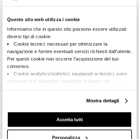
Questo sito web utilizza i cookie
A brand of Cooperativa Ceramica d’Imola
Via Vittorio Veneto, 13 - 40026 Imola (BO)
Informiamo che in questo sito possono essere utilizzati
Tel: +39 0542 601601
diversi tipi di cookie:
Cookie tecnici: necessari per ottimizzare la
navigazione e fornire eventuali servizi richiesti dall’utente.
Per questi cookie non occorre l’acquisizione del tuo
BRAND
consenso.
СЕРТИФИКАЦИЯ
Cookie analytics/statistici: equiparati ai tecnici, sono
КОЛЛЕКЦИИ
necessari per elaborare statistiche anonime ed
aggregate, al fine di ottimizzare il sito. Per questi cookie
non occorre l’acquisizione del tuo consenso.
Mostra dettagli
Cookie di profilazione/marketing: sono utilizzati, solo
FAQ
previo tuo consenso, per esaminare le tue abitudini di
КОНТАКТЫ
navigazione e mostrarti quindi avvisi pubblicitari mirati, in
Accetta tutti
linea con le tue preferenze.
ТОРГОВАЯ СЕТЬ
Ti chiediamo di effettuare le tue scelte sull’utilizzo dei
Personalizza