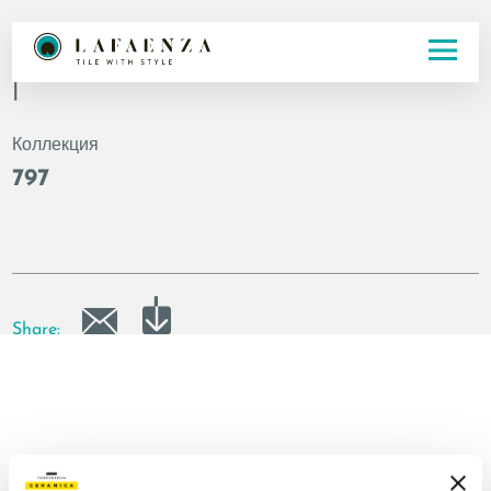
Код
|
Коллекция
797
Share: