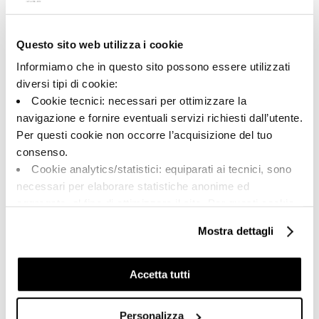
Questo sito web utilizza i cookie
A brand of Cooperativa Ceramica d’Imola
Via Vittorio Veneto, 13 - 40026 Imola (BO)
Informiamo che in questo sito possono essere utilizzati
Tel: +39 0542 601601
diversi tipi di cookie:
Cookie tecnici: necessari per ottimizzare la
navigazione e fornire eventuali servizi richiesti dall’utente.
Per questi cookie non occorre l’acquisizione del tuo
BRAND
consenso.
СЕРТИФИКАЦИЯ
Cookie analytics/statistici: equiparati ai tecnici, sono
КОЛЛЕКЦИИ
necessari per elaborare statistiche anonime ed
aggregate, al fine di ottimizzare il sito. Per questi cookie
non occorre l’acquisizione del tuo consenso.
Mostra dettagli
Cookie di profilazione/marketing: sono utilizzati, solo
FAQ
previo tuo consenso, per esaminare le tue abitudini di
КОНТАКТЫ
navigazione e mostrarti quindi avvisi pubblicitari mirati, in
Accetta tutti
linea con le tue preferenze.
ТОРГОВАЯ СЕТЬ
Ti chiediamo di effettuare le tue scelte sull’utilizzo dei
Personalizza