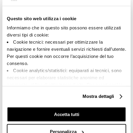
Questo sito web utilizza i cookie
A brand of Cooperativa Ceramica d’Imola
Via Vittorio Veneto, 13 - 40026 Imola (BO)
Informiamo che in questo sito possono essere utilizzati
Tel: +39 0542 601601
diversi tipi di cookie:
Cookie tecnici: necessari per ottimizzare la
navigazione e fornire eventuali servizi richiesti dall’utente.
Per questi cookie non occorre l’acquisizione del tuo
BRAND
consenso.
СЕРТИФИКАЦИЯ
Cookie analytics/statistici: equiparati ai tecnici, sono
КОЛЛЕКЦИИ
necessari per elaborare statistiche anonime ed
aggregate, al fine di ottimizzare il sito. Per questi cookie
non occorre l’acquisizione del tuo consenso.
Mostra dettagli
Cookie di profilazione/marketing: sono utilizzati, solo
FAQ
previo tuo consenso, per esaminare le tue abitudini di
КОНТАКТЫ
navigazione e mostrarti quindi avvisi pubblicitari mirati, in
Accetta tutti
linea con le tue preferenze.
ТОРГОВАЯ СЕТЬ
Ti chiediamo di effettuare le tue scelte sull’utilizzo dei
Personalizza