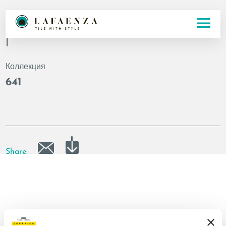
Код
|
Коллекция
641
Share: