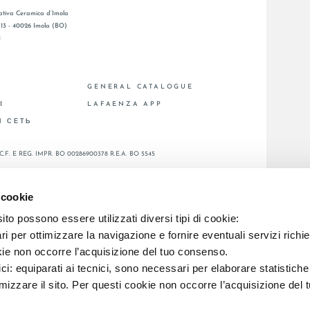
tiva Ceramica d’Imola
, 13 - 40026 Imola (BO)
1
GENERAL CATALOGUE
Ы
LAFAENZA APP
Я СЕТЬ
C.F. E REG. IMPR. BO 00286900378 R.E.A. BO 5545
 cookie
to possono essere utilizzati diversi tipi di cookie:
i per ottimizzare la navigazione e fornire eventuali servizi richie
kie non occorre l’acquisizione del tuo consenso.
ici: equiparati ai tecnici, sono necessari per elaborare statistic
imizzare il sito. Per questi cookie non occorre l’acquisizione del 