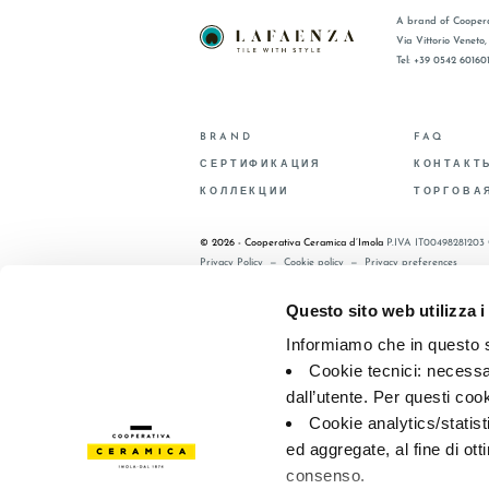
A brand of Coopera
Via Vittorio Veneto
Tel: +39 0542 60160
BRAND
FAQ
СЕРТИФИКАЦИЯ
КОНТАКТ
КОЛЛЕКЦИИ
ТОРГОВА
© 2026 - Cooperativa Ceramica d’Imola
P.IVA IT00498281203 
Privacy Policy
—
Cookie policy
—
Privacy preferences
Questo sito web utilizza i
Informiamo che in questo si
Cookie tecnici: necessar
dall’utente. Per questi coo
Cookie analytics/statist
ed aggregate, al fine di ott
consenso.