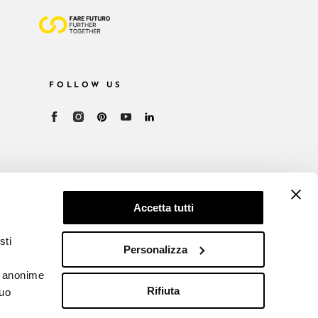
FOLLOW US
Accetta tutti
sti
Personalizza
he anonime
Rifiuta
tuo