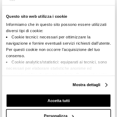
Questo sito web utilizza i cookie
A brand of Cooperativa Ceramica d’Imola
Via Vittorio Veneto, 13 - 40026 Imola (BO)
Informiamo che in questo sito possono essere utilizzati
Tel: +39 0542 601601
diversi tipi di cookie:
Cookie tecnici: necessari per ottimizzare la
navigazione e fornire eventuali servizi richiesti dall’utente.
Per questi cookie non occorre l’acquisizione del tuo
BRAND
consenso.
СЕРТИФИКАЦИЯ
Cookie analytics/statistici: equiparati ai tecnici, sono
КОЛЛЕКЦИИ
necessari per elaborare statistiche anonime ed
aggregate, al fine di ottimizzare il sito. Per questi cookie
non occorre l’acquisizione del tuo consenso.
Mostra dettagli
Cookie di profilazione/marketing: sono utilizzati, solo
FAQ
previo tuo consenso, per esaminare le tue abitudini di
КОНТАКТЫ
navigazione e mostrarti quindi avvisi pubblicitari mirati, in
Accetta tutti
linea con le tue preferenze.
ТОРГОВАЯ СЕТЬ
Ti chiediamo di effettuare le tue scelte sull’utilizzo dei
Personalizza