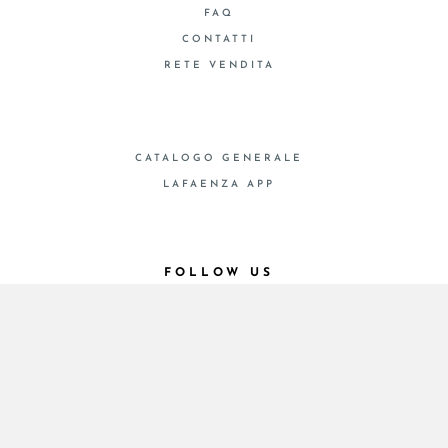
FAQ
CONTATTI
RETE VENDITA
CATALOGO GENERALE
LAFAENZA APP
FOLLOW US
© 2026 - Cooperativa Ceramica d’Imola
P.IVA IT00498281203 C.F. E REG. IMPR. BO
00286900378 R.E.A. BO 5545