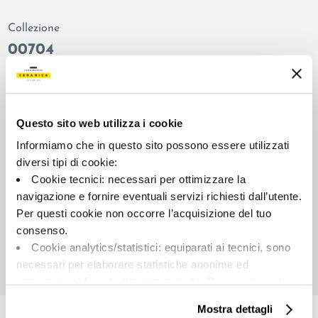
Collezione
00704
Colore:
Finitura:
Tortora
lappato
Tipologia:
Aspetto superficiale:
Questo sito web utilizza i cookie
Fondo
lucido
Informiamo che in questo sito possono essere utilizzati
Formato:
Stonalizzazione:
diversi tipi di cookie:
60.0x60.0
V2
Cookie tecnici: necessari per ottimizzare la
Unità di misura:
navigazione e fornire eventuali servizi richiesti dall’utente.
MQ
Per questi cookie non occorre l’acquisizione del tuo
consenso.
Cookie analytics/statistici: equiparati ai tecnici, sono
necessari per elaborare statistiche anonime ed
aggregate, al fine di ottimizzare il sito. Per questi cookie
Share:
non occorre l’acquisizione del tuo consenso.
Mostra dettagli
Cookie di profilazione/marketing: sono utilizzati, solo