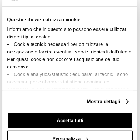
Questo sito web utilizza i cookie
A brand of Cooperativa Ceramica d’Imola
Via Vittorio Veneto, 13 - 40026 Imola (BO)
Informiamo che in questo sito possono essere utilizzati
Tel: +39 0542 601601
diversi tipi di cookie:
Cookie tecnici: necessari per ottimizzare la
navigazione e fornire eventuali servizi richiesti dall’utente.
Per questi cookie non occorre l’acquisizione del tuo
BRAND
consenso.
ZERTIFIZIERUNG
Cookie analytics/statistici: equiparati ai tecnici, sono
KOLLECTIONEN
necessari per elaborare statistiche anonime ed
aggregate, al fine di ottimizzare il sito. Per questi cookie
non occorre l’acquisizione del tuo consenso.
Mostra dettagli
Cookie di profilazione/marketing: sono utilizzati, solo
FAQ
previo tuo consenso, per esaminare le tue abitudini di
KONTAKT
navigazione e mostrarti quindi avvisi pubblicitari mirati, in
Accetta tutti
linea con le tue preferenze.
VERTRIEBSNETZ
Ti chiediamo di effettuare le tue scelte sull’utilizzo dei
Personalizza