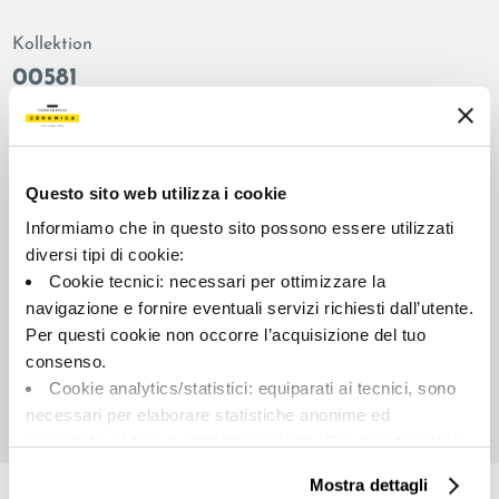
Kollektion
00581
Farbe:
Oberflächenbehandlung:
Almond
natur
Typologie:
Aussehen der Oberfläche:
Questo sito web utilizza i cookie
Schlicht
matt
Informiamo che in questo sito possono essere utilizzati
Format:
Schattierung:
diversi tipi di cookie:
30.0x60.0
V3
Cookie tecnici: necessari per ottimizzare la
Maßeinheit:
navigazione e fornire eventuali servizi richiesti dall’utente.
MQ
Per questi cookie non occorre l’acquisizione del tuo
consenso.
Cookie analytics/statistici: equiparati ai tecnici, sono
necessari per elaborare statistiche anonime ed
aggregate, al fine di ottimizzare il sito. Per questi cookie
Share:
non occorre l’acquisizione del tuo consenso.
Mostra dettagli
Cookie di profilazione/marketing: sono utilizzati, solo