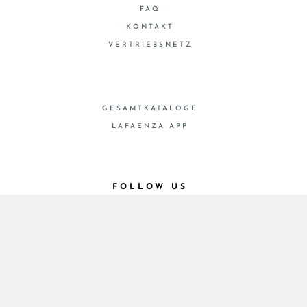
FAQ
KONTAKT
VERTRIEBSNETZ
GESAMTKATALOGE
LAFAENZA APP
FOLLOW US
© 2026 - Cooperativa Ceramica d’Imola
P.IVA IT00498281203 C.F. E REG. IMPR. BO
00286900378 R.E.A. BO 5545