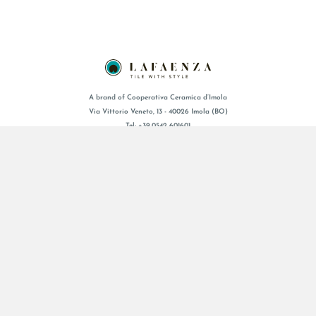
A brand of Cooperativa Ceramica d’Imola
Via Vittorio Veneto, 13 - 40026 Imola (BO)
Tel: +39 0542 601601
BRAND
ZERTIFIZIERUNG
KOLLECTIONEN
FAQ