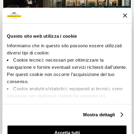
COTTOFAENZA
Faszinierende Geschichten gehen nie zu Ende.
Questo sito web utilizza i cookie
Informiamo che in questo sito possono essere utilizzati
diversi tipi di cookie:
Cookie tecnici: necessari per ottimizzare la
navigazione e fornire eventuali servizi richiesti dall’utente.
Per questi cookie non occorre l’acquisizione del tuo
consenso.
Cookie analytics/statistici: equiparati ai tecnici, sono
necessari per elaborare statistiche anonime ed
CREA-LA
aggregate, al fine di ottimizzare il sito. Per questi cookie
non occorre l’acquisizione del tuo consenso.
Identität ausdrücken.
Mostra dettagli
Cookie di profilazione/marketing: sono utilizzati, solo
previo tuo consenso, per esaminare le tue abitudini di
navigazione e mostrarti quindi avvisi pubblicitari mirati, in
Accetta tutti