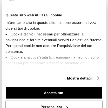
Questo sito web utilizza i cookie
A brand of Cooperativa Ceramica d’Imola
Via Vittorio Veneto, 13 - 40026 Imola (BO)
Informiamo che in questo sito possono essere utilizzati
Tel: +39 0542 601601
diversi tipi di cookie:
Cookie tecnici: necessari per ottimizzare la
navigazione e fornire eventuali servizi richiesti dall’utente.
Per questi cookie non occorre l’acquisizione del tuo
BRAND
consenso.
ZERTIFIZIERUNG
Cookie analytics/statistici: equiparati ai tecnici, sono
KOLLECTIONEN
necessari per elaborare statistiche anonime ed
aggregate, al fine di ottimizzare il sito. Per questi cookie
non occorre l’acquisizione del tuo consenso.
Mostra dettagli
Cookie di profilazione/marketing: sono utilizzati, solo
FAQ
previo tuo consenso, per esaminare le tue abitudini di
KONTAKT
navigazione e mostrarti quindi avvisi pubblicitari mirati, in
Accetta tutti
linea con le tue preferenze.
VERTRIEBSNETZ
Ti chiediamo di effettuare le tue scelte sull’utilizzo dei
Personalizza