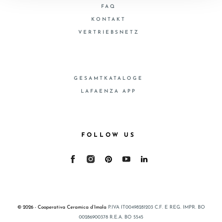
FAQ
KONTAKT
VERTRIEBSNETZ
GESAMTKATALOGE
LAFAENZA APP
FOLLOW US
© 2026 - Cooperativa Ceramica d’Imola
P.IVA IT00498281203 C.F. E REG. IMPR. BO
00286900378 R.E.A. BO 5545