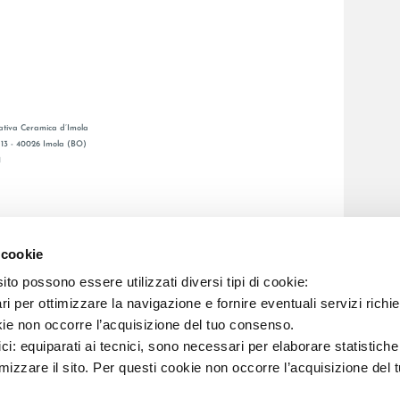
tiva Ceramica d’Imola
, 13 - 40026 Imola (BO)
1
GESAMTKATALOGE
LAFAENZA APP
 cookie
BSNETZ
to possono essere utilizzati diversi tipi di cookie:
i per ottimizzare la navigazione e fornire eventuali servizi richie
C.F. E REG. IMPR. BO 00286900378 R.E.A. BO 5545
kie non occorre l’acquisizione del tuo consenso.
ici: equiparati ai tecnici, sono necessari per elaborare statistic
imizzare il sito. Per questi cookie non occorre l’acquisizione del 