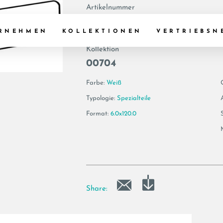
Artikelnummer
161981 | TREX BT
RNEHMEN
KOLLEKTIONEN
VERTRIEBSN
Kollektion
00704
Farbe:
Weiß
Typologie:
Spezialteile
Format:
6.0x120.0
Share: