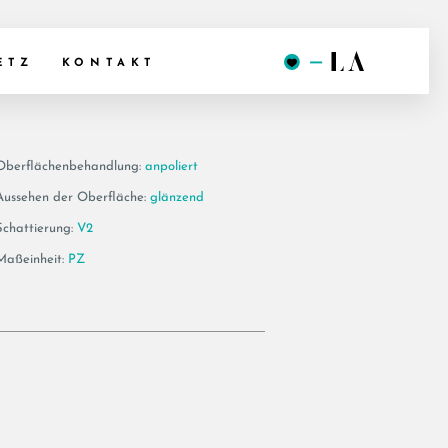
120W LP
ETZ
KONTAKT
Oberflächenbehandlung:
anpoliert
Aussehen der Oberfläche:
glänzend
Schattierung:
V2
Maßeinheit:
PZ