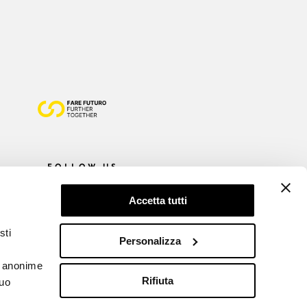
FOLLOW US
Accetta tutti
sti
Personalizza
he anonime
Rifiuta
tuo