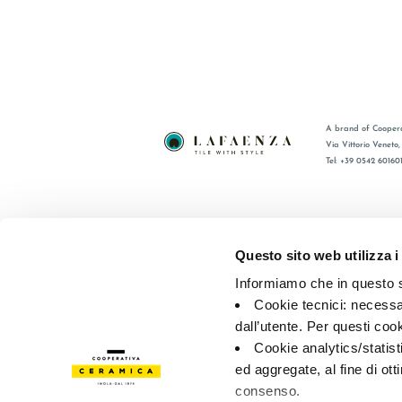
A brand of Coopera
Via Vittorio Veneto
Tel: +39 0542 60160
BRAND
FAQ
ZERTIFIZIERUNG
KONTAKT
Questo sito web utilizza i
KOLLECTIONEN
VERTRIE
Informiamo che in questo si
Cookie tecnici: necessar
© 2026 - Cooperativa Ceramica d’Imola
P.IVA IT00498281203 
dall’utente. Per questi coo
Privacy Policy
—
Cookie policy
—
Privacy preferences
Cookie analytics/statist
ed aggregate, al fine di ott
consenso.