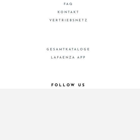
FAQ
KONTAKT
VERTRIEBSNETZ
GESAMTKATALOGE
LAFAENZA APP
FOLLOW US
© 2026 - Cooperativa Ceramica d’Imola
P.IVA IT00498281203 C.F. E REG. IMPR. BO
00286900378 R.E.A. BO 5545