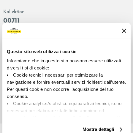
Kollektion
00711
Farbe:
Oberflächenbehandlung:
Almond
natur
Typologie:
Aussehen der Oberfläche:
Questo sito web utilizza i cookie
Schlicht
matt
Informiamo che in questo sito possono essere utilizzati
Format:
Schattierung:
diversi tipi di cookie:
90.0x180.0
V3
Cookie tecnici: necessari per ottimizzare la
Maßeinheit:
navigazione e fornire eventuali servizi richiesti dall’utente.
MQ
Per questi cookie non occorre l’acquisizione del tuo
consenso.
Cookie analytics/statistici: equiparati ai tecnici, sono
necessari per elaborare statistiche anonime ed
aggregate, al fine di ottimizzare il sito. Per questi cookie
Share:
non occorre l’acquisizione del tuo consenso.
Mostra dettagli
Cookie di profilazione/marketing: sono utilizzati, solo