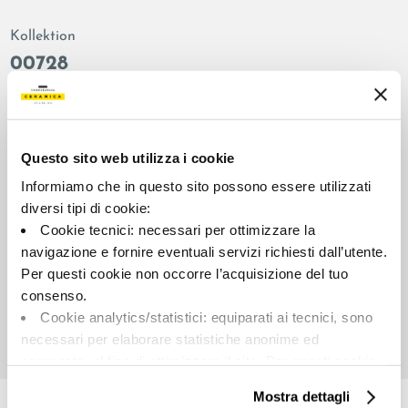
Kollektion
00728
Farbe:
Oberflächenbehandlung:
Grau
natur
Typologie:
Aussehen der Oberfläche:
Questo sito web utilizza i cookie
Schlicht
matt
Informiamo che in questo sito possono essere utilizzati
Format:
Schattierung:
diversi tipi di cookie:
60.0x60.0
V2
Cookie tecnici: necessari per ottimizzare la
Maßeinheit:
navigazione e fornire eventuali servizi richiesti dall’utente.
MQ
Per questi cookie non occorre l’acquisizione del tuo
consenso.
Cookie analytics/statistici: equiparati ai tecnici, sono
necessari per elaborare statistiche anonime ed
aggregate, al fine di ottimizzare il sito. Per questi cookie
Share:
non occorre l’acquisizione del tuo consenso.
Mostra dettagli
Cookie di profilazione/marketing: sono utilizzati, solo