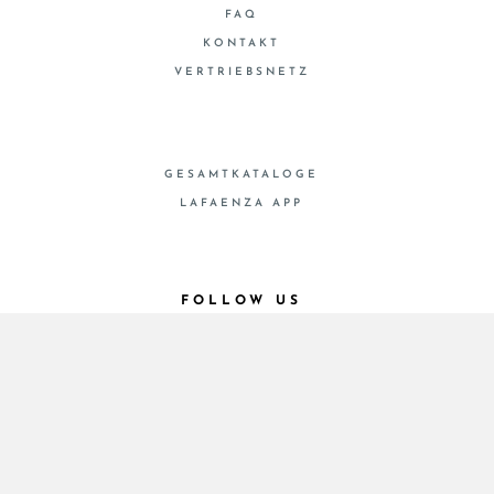
FAQ
KONTAKT
VERTRIEBSNETZ
GESAMTKATALOGE
LAFAENZA APP
FOLLOW US
© 2026 - Cooperativa Ceramica d’Imola
P.IVA IT00498281203 C.F. E REG. IMPR. BO
00286900378 R.E.A. BO 5545