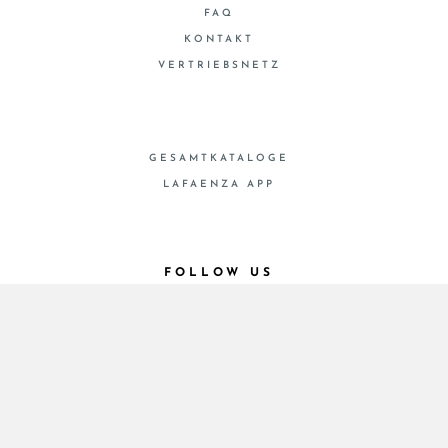
FAQ
KONTAKT
VERTRIEBSNETZ
GESAMTKATALOGE
LAFAENZA APP
FOLLOW US
© 2026 - Cooperativa Ceramica d’Imola
P.IVA IT00498281203 C.F. E REG. IMPR. BO
00286900378 R.E.A. BO 5545