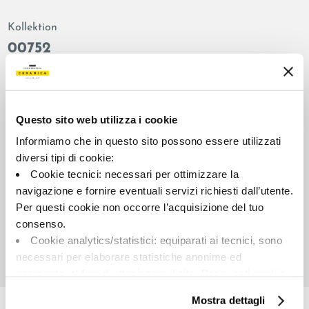
Kollektion
00752
Farbe:
Oberflächenbehandlung:
Mittleres grau
natur
Typologie:
Aussehen der Oberfläche:
Questo sito web utilizza i cookie
Schlicht
matt
Informiamo che in questo sito possono essere utilizzati
Format:
Schattierung:
diversi tipi di cookie:
60.0x120.0
V2
Cookie tecnici: necessari per ottimizzare la
Maßeinheit:
navigazione e fornire eventuali servizi richiesti dall’utente.
MQ
Per questi cookie non occorre l’acquisizione del tuo
consenso.
Cookie analytics/statistici: equiparati ai tecnici, sono
necessari per elaborare statistiche anonime ed
aggregate, al fine di ottimizzare il sito. Per questi cookie
Share:
non occorre l’acquisizione del tuo consenso.
Mostra dettagli
Cookie di profilazione/marketing: sono utilizzati, solo