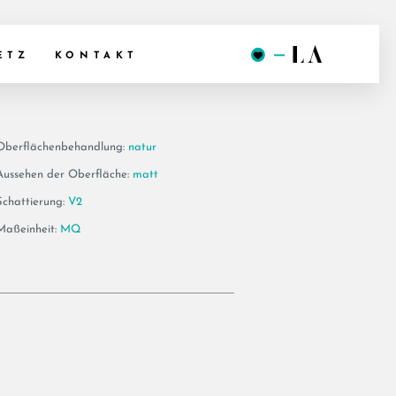
MG RM
ETZ
KONTAKT
Oberflächenbehandlung:
natur
Aussehen der Oberfläche:
matt
Schattierung:
V2
Maßeinheit:
MQ