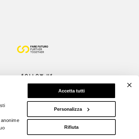
FOLLOW US
Accetta tutti
sti
Personalizza
he anonime
Rifiuta
tuo