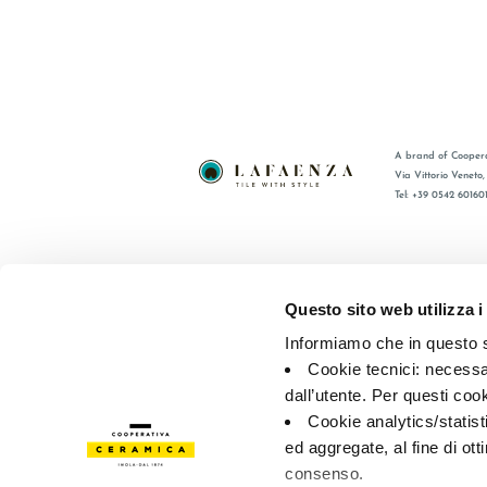
A brand of Coopera
Via Vittorio Veneto
Tel: +39 0542 60160
BRAND
FAQ
ZERTIFIZIERUNG
KONTAKT
Questo sito web utilizza i
KOLLECTIONEN
VERTRIE
Informiamo che in questo si
Cookie tecnici: necessar
© 2026 - Cooperativa Ceramica d’Imola
P.IVA IT00498281203 
dall’utente. Per questi coo
Privacy Policy
—
Cookie policy
—
Privacy preferences
Cookie analytics/statist
ed aggregate, al fine di ott
consenso.