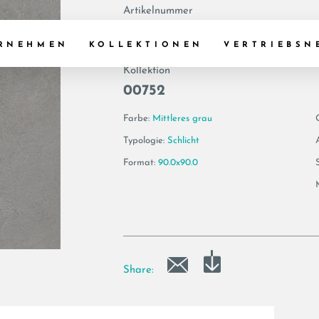
Artikelnummer
174512 | VIS6 90
RNEHMEN
KOLLEKTIONEN
VERTRIEBSN
Kollektion
00752
Farbe:
Mittleres grau
Typologie:
Schlicht
Format:
90.0x90.0
Share: