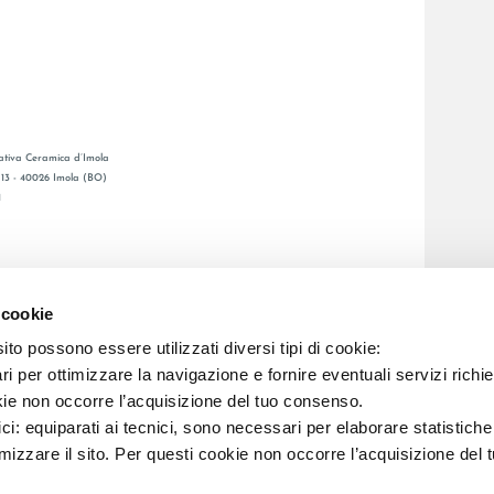
tiva Ceramica d’Imola
, 13 - 40026 Imola (BO)
1
GESAMTKATALOGE
LAFAENZA APP
 cookie
BSNETZ
to possono essere utilizzati diversi tipi di cookie:
i per ottimizzare la navigazione e fornire eventuali servizi richie
C.F. E REG. IMPR. BO 00286900378 R.E.A. BO 5545
kie non occorre l’acquisizione del tuo consenso.
ici: equiparati ai tecnici, sono necessari per elaborare statistic
imizzare il sito. Per questi cookie non occorre l’acquisizione del 