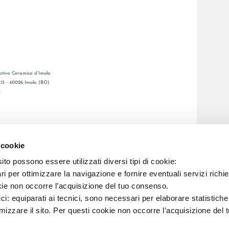
tiva Ceramica d’Imola
, 13 - 40026 Imola (BO)
1
GESAMTKATALOGE
LAFAENZA APP
 cookie
BSNETZ
to possono essere utilizzati diversi tipi di cookie:
i per ottimizzare la navigazione e fornire eventuali servizi richie
C.F. E REG. IMPR. BO 00286900378 R.E.A. BO 5545
kie non occorre l’acquisizione del tuo consenso.
ici: equiparati ai tecnici, sono necessari per elaborare statistic
imizzare il sito. Per questi cookie non occorre l’acquisizione del 