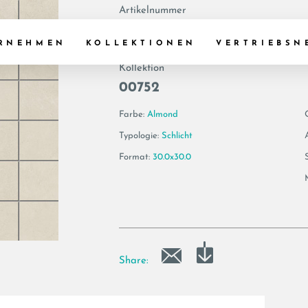
Artikelnummer
175060 | MK.VIS6
RNEHMEN
KOLLEKTIONEN
VERTRIEBSN
Kollektion
00752
Farbe:
Almond
Typologie:
Schlicht
Format:
30.0x30.0
Share: