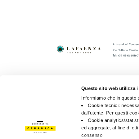
A brand of Coopera
Via Vittorio Veneto
Tel: +39 0542 60160
BRAND
FAQ
ZERTIFIZIERUNG
KONTAKT
Questo sito web utilizza i
KOLLECTIONEN
VERTRIE
Informiamo che in questo si
Cookie tecnici: necessar
© 2026 - Cooperativa Ceramica d’Imola
P.IVA IT00498281203 
dall’utente. Per questi coo
Privacy Policy
—
Cookie policy
—
Privacy preferences
Cookie analytics/statist
ed aggregate, al fine di ott
consenso.