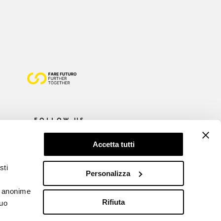
FOLLOW US
Accetta tutti
sti
Personalizza
he anonime
Rifiuta
tuo