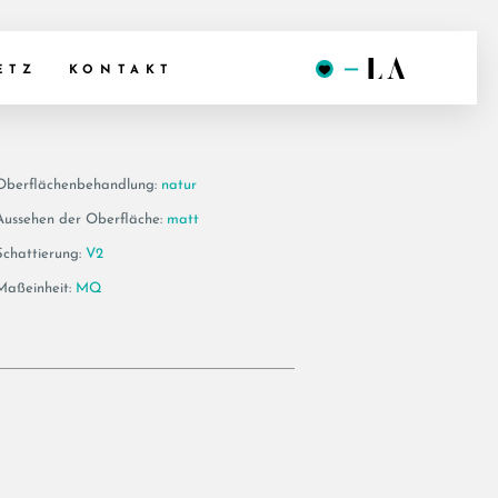
 30A
ETZ
KONTAKT
Oberflächenbehandlung:
natur
Aussehen der Oberfläche:
matt
Schattierung:
V2
Maßeinheit:
MQ